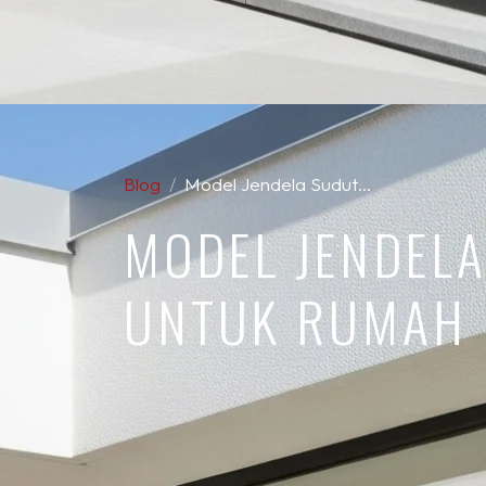
Blog
Model Jendela Sudut…
MODEL JENDELA
UNTUK RUMAH