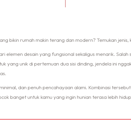
ng bikin rumah makin terang dan modern? Temukan jenis, keu
ri elemen desain yang fungsional sekaligus menarik. Salah 
k yang unik di pertemuan dua sisi dinding, jendela ini ng
as.
pi, minimal, dan penuh pencahayaan alami. Kombinasi terseb
i. Cocok banget untuk kamu yang ingin hunian terasa lebih hid