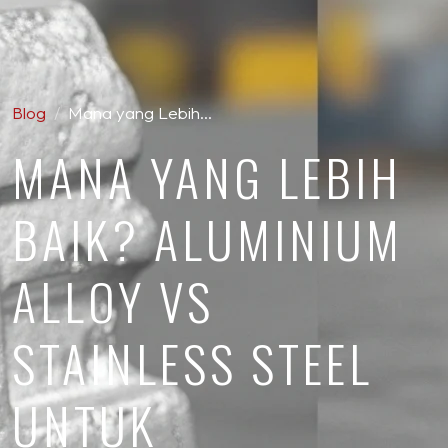
Blog
Mana yang Lebih…
MANA YANG LEBIH
BAIK? ALUMINIUM
ALLOY VS
STAINLESS STEEL
UNTUK