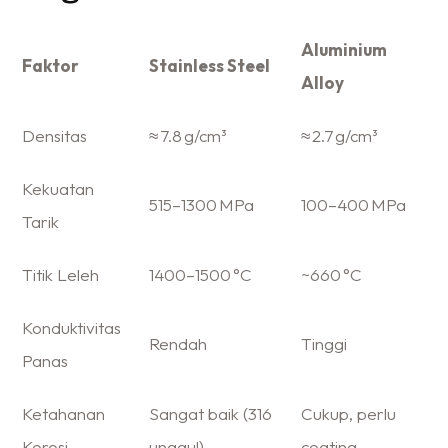
Aluminium
Faktor
Stainless Steel
Alloy
Densitas
≈ 7.8 g/cm³
≈ 2.7 g/cm³
Kekuatan
515–1300 MPa
100–400 MPa
Tarik
Titik Leleh
1400–1500 °C
~660 °C
Konduktivitas
Rendah
Tinggi
Panas
Ketahanan
Sangat baik (316
Cukup, perlu
Korosi
unggul)
coating