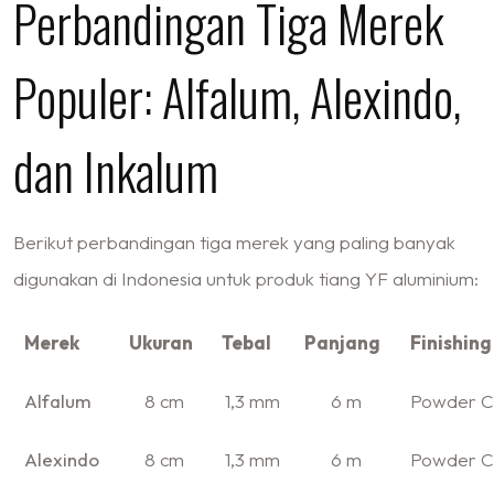
Perbandingan Tiga Merek
Populer: Alfalum, Alexindo,
dan Inkalum
Berikut perbandingan tiga merek yang paling banyak
digunakan di Indonesia untuk produk tiang YF aluminium:
Merek
Ukuran
Tebal
Panjang
Finishing
Alfalum
8 cm
1,3 mm
6 m
Powder C
Alexindo
8 cm
1,3 mm
6 m
Powder C