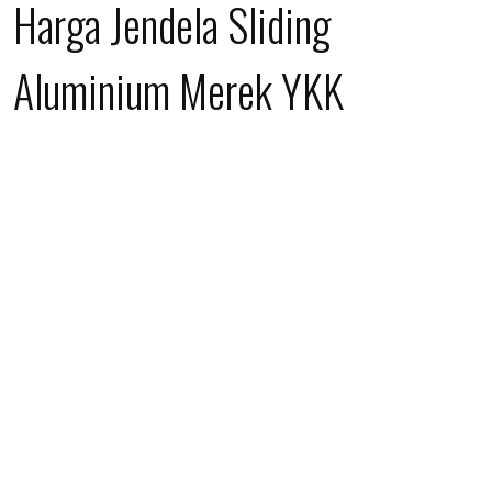
Harga Jendela Sliding
Aluminium Merek YKK
Spesifikasi
Harga
Satuan
Jendela sliding +
Rp 1.250.000
per unit
kaca
Kusen aluminium
Rp 155.000
per meter
3 inch
Kusen aluminium
Rp 200.000
per meter
4 inch