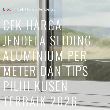
Blog
Cek Harga Jendela…
CEK HARGA
JENDELA SLIDING
ALUMINIUM PER
METER DAN TIPS
PILIH KUSEN
TERBAIK 2026